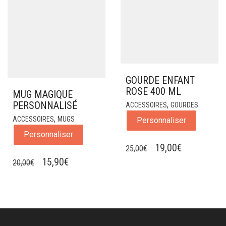
GOURDE ENFANT
ROSE 400 ML
MUG MAGIQUE
PERSONNALISÉ
,
ACCESSOIRES
GOURDES
,
ACCESSOIRES
MUGS
Personnaliser
Personnaliser
LE
LE
19,00
€
25,00
€
LE
LE
PRIX
PRIX
15,90
€
20,00
€
PRIX
PRIX
INITIAL
ACTUEL
INITIAL
ACTUEL
ÉTAIT :
EST :
ÉTAIT :
EST :
25,00€.
19,00€.
20,00€.
15,90€.