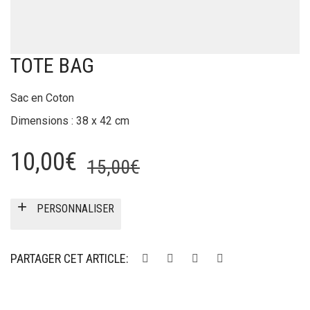
TOTE BAG
Sac en Coton
Dimensions : 38 x 42 cm
Le
Le
10,00
€
15,00
€
prix
prix
initial
actuel
PERSONNALISER
était :
est :
15,00€.
10,00€.
PARTAGER CET ARTICLE: