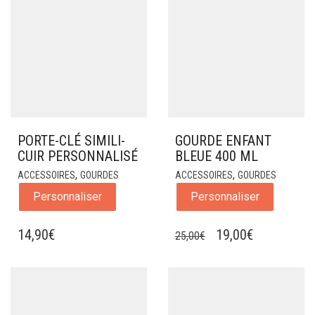
PORTE-CLÉ SIMILI-
GOURDE ENFANT
CUIR PERSONNALISÉ
BLEUE 400 ML
,
,
ACCESSOIRES
GOURDES
ACCESSOIRES
GOURDES
Personnaliser
Personnaliser
LE
LE
14,90
€
19,00
€
25,00
€
PRIX
PRIX
INITIAL
ACTUEL
ÉTAIT :
EST :
25,00€.
19,00€.