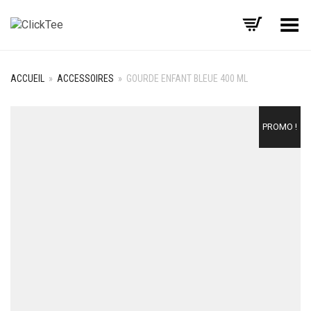
Basculer le menu
ACCUEIL
»
ACCESSOIRES
»
GOURDE ENFANT BLEUE 400 ML
PROMO !