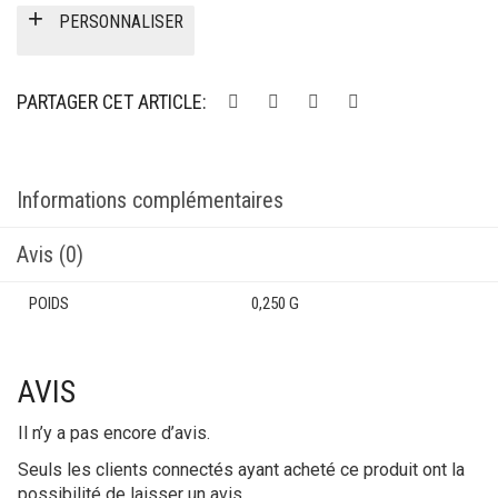
initial
actuel
PERSONNALISER
était :
est :
25,00€.
19,00€.
PARTAGER CET ARTICLE:
Informations complémentaires
Avis (0)
POIDS
0,250 G
AVIS
Il n’y a pas encore d’avis.
Seuls les clients connectés ayant acheté ce produit ont la
possibilité de laisser un avis.