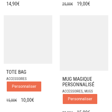
LE
LE
14,90
€
19,00
€
25,00
€
PRIX
PRIX
INITIAL
ACTUEL
ÉTAIT :
EST :
25,00€.
19,00€.
TOTE BAG
MUG MAGIQUE
ACCESSOIRES
PERSONNALISÉ
Personnaliser
,
ACCESSOIRES
MUGS
Personnaliser
LE
LE
10,00
€
15,00
€
PRIX
PRIX