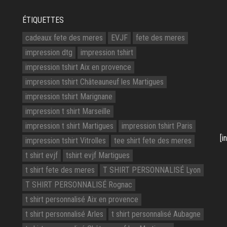
ÉTIQUETTES
cadeaux fete des meres
EVJF
fete des meres
impression dtg
impression tshirt
impression tshirt Aix en provence
impression tshirt Châteauneuf les Martigues
impression tshirt Marignane
impression t shirt Marseille
impression t shirt Martigues
impression tshirt Paris
[i
impression tshirt Vitrolles
tee shirt fete des meres
t shirt evjf
tshirt evjf Martigues
t shirt fete des meres
T SHIRT PERSONNALISÉ Lyon
T SHIRT PERSONNALISÉ Rognac
t shirt personnalisé Aix en provence
t shirt personnalisé Arles
t shirt personnalisé Aubagne