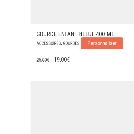
GOURDE ENFANT BLEUE 400 ML
,
Personnaliser
ACCESSOIRES
GOURDES
LE
LE
19,00
€
25,00
€
PRIX
PRIX
INITIAL
ACTUEL
ÉTAIT :
EST :
25,00€.
19,00€.