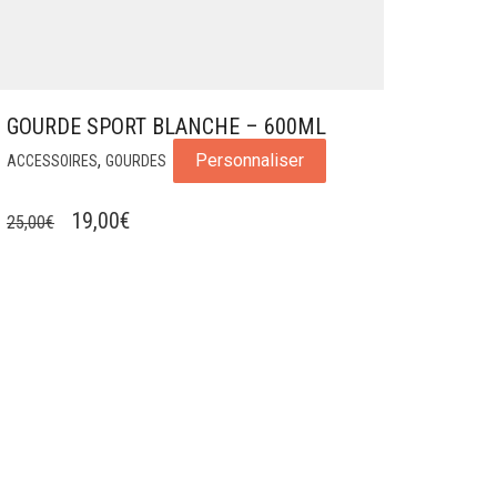
GOURDE SPORT BLANCHE – 600ML
,
Personnaliser
ACCESSOIRES
GOURDES
LE
LE
19,00
€
25,00
€
PRIX
PRIX
INITIAL
ACTUEL
ÉTAIT :
EST :
25,00€.
19,00€.