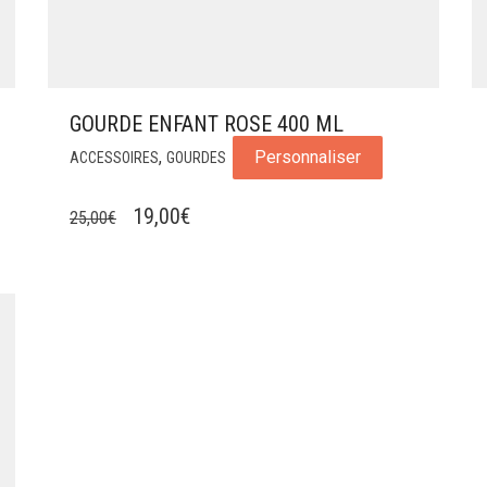
GOURDE ENFANT ROSE 400 ML
,
Personnaliser
ACCESSOIRES
GOURDES
LE
LE
19,00
€
25,00
€
PRIX
PRIX
INITIAL
ACTUEL
ÉTAIT :
EST :
25,00€.
19,00€.