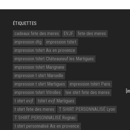
ÉTIQUETTES
cadeaux fete des meres
EVJF
fete des meres
impression dtg
impression tshirt
impression tshirt Aix en provence
impression tshirt Châteauneuf les Martigues
impression tshirt Marignane
impression t shirt Marseille
impression t shirt Martigues
impression tshirt Paris
[i
impression tshirt Vitrolles
tee shirt fete des meres
t shirt evjf
tshirt evjf Martigues
t shirt fete des meres
T SHIRT PERSONNALISÉ Lyon
T SHIRT PERSONNALISÉ Rognac
t shirt personnalisé Aix en provence