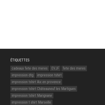
ÉTIQUETTES
cadeaux fete des meres
EVJF
fete des meres
impression dtg
impression tshirt
impression tshirt Aix en provence
impression tshirt Châteauneuf les Martigues
impression tshirt Marignane
impression t shirt Marseille