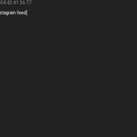
04.42.41.36.77
nstagram-feed]