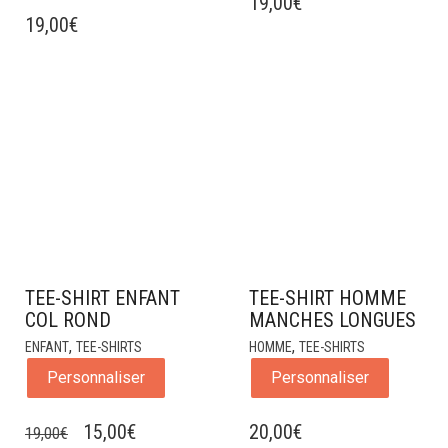
19,00
€
19,00
€
TEE-SHIRT ENFANT
TEE-SHIRT HOMME
COL ROND
MANCHES LONGUES
,
,
ENFANT
TEE-SHIRTS
HOMME
TEE-SHIRTS
Personnaliser
Personnaliser
LE
LE
15,00
€
20,00
€
19,00
€