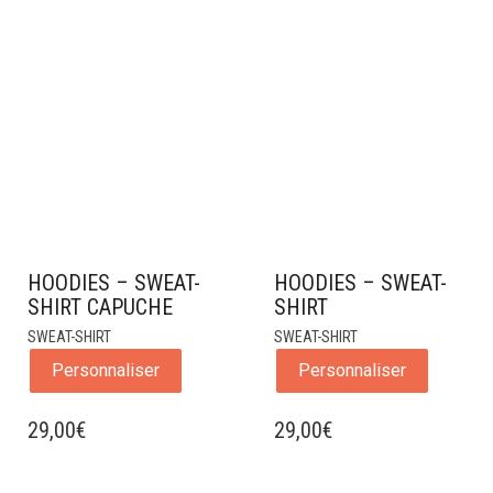
PRIX
PRIX
INITIAL
ACTUEL
ÉTAIT :
EST :
19,00€.
15,00€.
HOODIES – SWEAT-
HOODIES – SWEAT-
SHIRT CAPUCHE
SHIRT
SWEAT-SHIRT
SWEAT-SHIRT
Personnaliser
Personnaliser
29,00
€
29,00
€