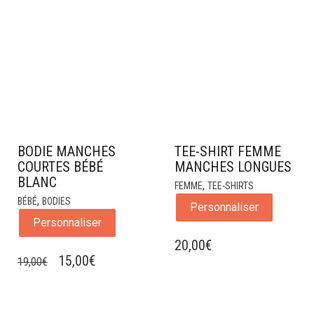
BODIE MANCHES
TEE-SHIRT FEMME
COURTES BÉBÉ
MANCHES LONGUES
BLANC
,
FEMME
TEE-SHIRTS
,
BÉBÉ
BODIES
Personnaliser
Personnaliser
20,00
€
LE
LE
15,00
€
19,00
€
PRIX
PRIX
INITIAL
ACTUEL