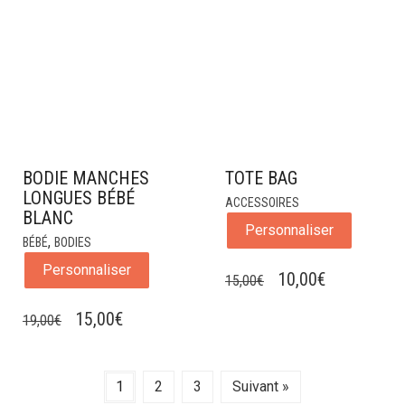
ÉTAIT :
EST :
19,00€.
15,00€.
BODIE MANCHES
TOTE BAG
LONGUES BÉBÉ
ACCESSOIRES
BLANC
Personnaliser
,
BÉBÉ
BODIES
Personnaliser
LE
LE
10,00
€
15,00
€
PRIX
PRIX
LE
LE
15,00
€
19,00
€
INITIAL
ACTUEL
PRIX
PRIX
ÉTAIT :
EST :
INITIAL
ACTUEL
15,00€.
10,00€.
1
2
3
Suivant »
ÉTAIT :
EST :