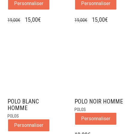
Personnaliser
Personnaliser
LE
LE
LE
LE
15,00
€
15,00
€
19,00
€
19,00
€
PRIX
PRIX
PRIX
PRIX
INITIAL
ACTUEL
INITIAL
ACTUEL
ÉTAIT :
EST :
ÉTAIT :
EST :
19,00€.
15,00€.
19,00€.
15,00€.
POLO BLANC
POLO NOIR HOMME
HOMME
POLOS
POLOS
Personnaliser
Personnaliser