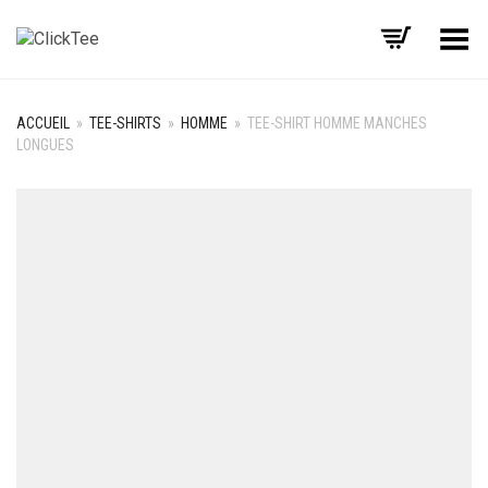
Basculer le menu
ACCUEIL
»
TEE-SHIRTS
»
HOMME
»
TEE-SHIRT HOMME MANCHES
LONGUES