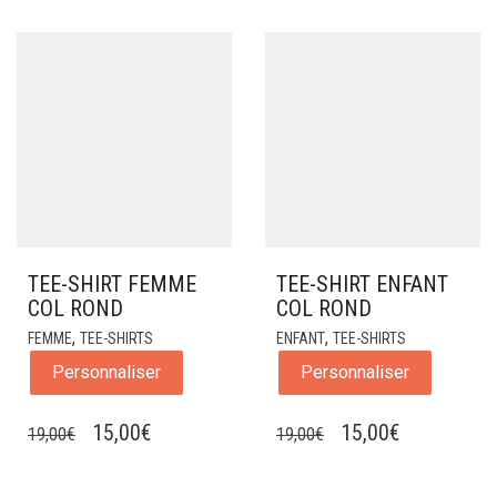
PRIX
PRIX
INITIAL
ACTUEL
ÉTAIT :
EST :
19,00€.
15,00€.
TEE-SHIRT FEMME
TEE-SHIRT ENFANT
COL ROND
COL ROND
,
,
FEMME
TEE-SHIRTS
ENFANT
TEE-SHIRTS
Personnaliser
Personnaliser
LE
LE
LE
LE
15,00
€
15,00
€
19,00
€
19,00
€
PRIX
PRIX
PRIX
PRIX
INITIAL
ACTUEL
INITIAL
ACTUEL