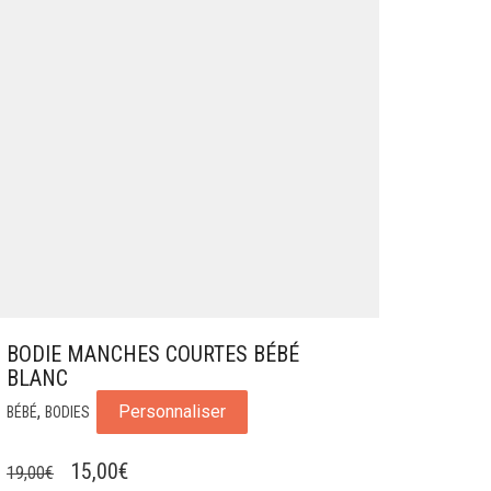
BODIE MANCHES COURTES BÉBÉ
BLANC
,
Personnaliser
BÉBÉ
BODIES
LE
LE
15,00
€
19,00
€