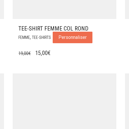
TEE-SHIRT FEMME COL ROND
,
Personnaliser
FEMME
TEE-SHIRTS
LE
LE
15,00
€
19,00
€
PRIX
PRIX
INITIAL
ACTUEL
ÉTAIT :
EST :
19,00€.
15,00€.