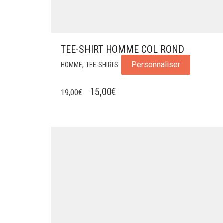
TEE-SHIRT HOMME COL ROND
,
Personnaliser
HOMME
TEE-SHIRTS
LE
LE
15,00
€
19,00
€
PRIX
PRIX
INITIAL
ACTUEL
ÉTAIT :
EST :
19,00€.
15,00€.