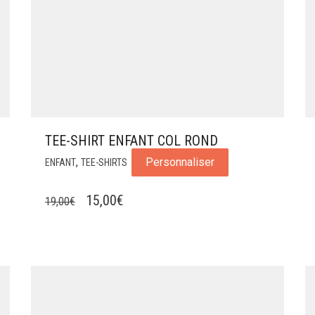
TEE-SHIRT ENFANT COL ROND
,
Personnaliser
ENFANT
TEE-SHIRTS
LE
LE
15,00
€
19,00
€
PRIX
PRIX
INITIAL
ACTUEL
ÉTAIT :
EST :
19,00€.
15,00€.