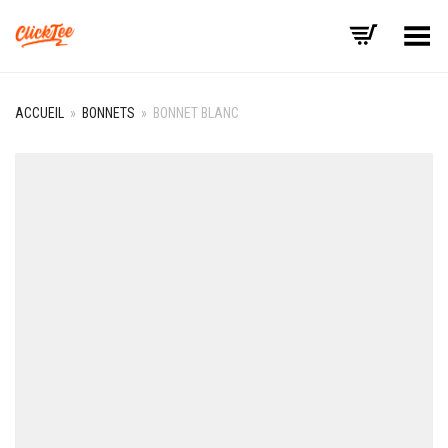
Basculer le menu
ACCUEIL
»
BONNETS
»
BONNET BLANC