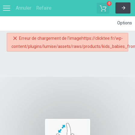
0
Annuler
Refaire
Options
Erreur de chargement de l'imagehttps://clicktee.fr/wp-
content/plugins/lumise/assets/raws/products/kids_babies_fron