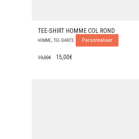
TEE-SHIRT HOMME COL ROND
,
Personnaliser
HOMME
TEE-SHIRTS
LE
LE
15,00
€
19,00
€
PRIX
PRIX
INITIAL
ACTUEL
ÉTAIT :
EST :
19,00€.
15,00€.