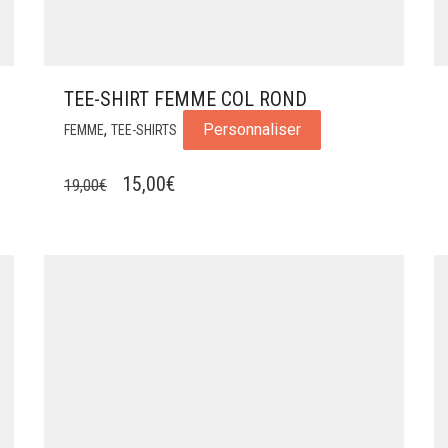
TEE-SHIRT FEMME COL ROND
,
Personnaliser
FEMME
TEE-SHIRTS
LE
LE
15,00
€
19,00
€
PRIX
PRIX
INITIAL
ACTUEL
ÉTAIT :
EST :
19,00€.
15,00€.