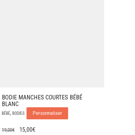
BODIE MANCHES COURTES BÉBÉ
BLANC
,
Personnaliser
BÉBÉ
BODIES
LE
LE
15,00
€
19,00
€