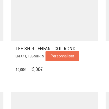
TEE-SHIRT ENFANT COL ROND
,
Personnaliser
ENFANT
TEE-SHIRTS
LE
LE
15,00
€
19,00
€
PRIX
PRIX
INITIAL
ACTUEL
ÉTAIT :
EST :
19,00€.
15,00€.